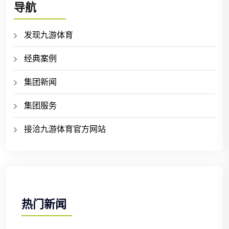
导航
发现九游体育
经典案例
集团新闻
集团服务
接洽九游体育官方网站
热门新闻