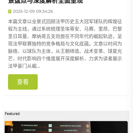
景盘点与深度解析全面呈现
2025-12-09 09:34:26
本篇文章以全景式回顾法甲历史五大冠军球队的辉煌征
程为主线，通过系统梳理圣埃蒂安、马赛、里昂、巴黎
圣日耳曼、摩纳哥五支劲旅在不同年代的崛起轨迹，呈
现法甲联赛独特的竞争格局与文化底蕴。文章以时间为
脉络、以球队为主体，从王朝缔造、战术变革、球星光
芒、时代影响四个维度展开深度解析，力求为读者展示
法甲豪门从崛...
查看