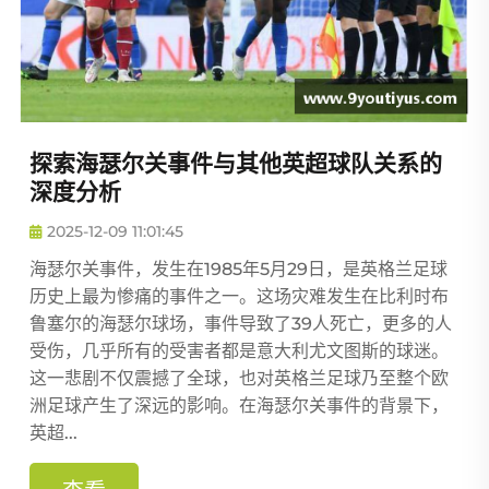
探索海瑟尔关事件与其他英超球队关系的
深度分析
2025-12-09 11:01:45
海瑟尔关事件，发生在1985年5月29日，是英格兰足球
历史上最为惨痛的事件之一。这场灾难发生在比利时布
鲁塞尔的海瑟尔球场，事件导致了39人死亡，更多的人
受伤，几乎所有的受害者都是意大利尤文图斯的球迷。
这一悲剧不仅震撼了全球，也对英格兰足球乃至整个欧
洲足球产生了深远的影响。在海瑟尔关事件的背景下，
英超...